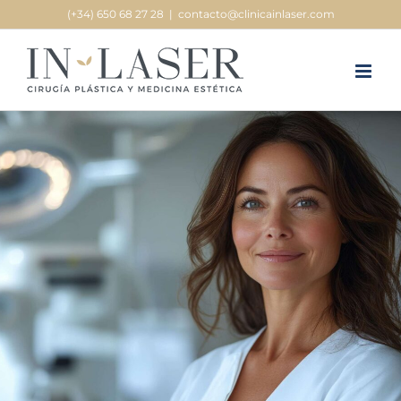
Saltar
(+34) 650 68 27 28
|
contacto@clinicainlaser.com
al
contenido